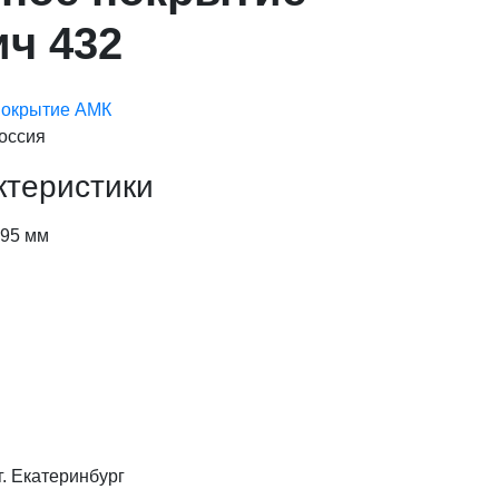
ч 432
покрытие АМК
оссия
ктеристики
95 мм
г. Екатеринбург