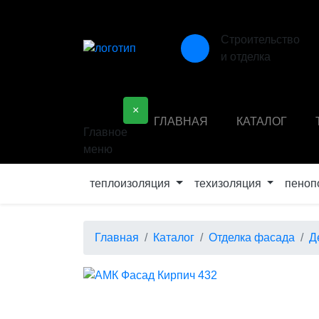
Строительство
и отделка
×
ГЛАВНАЯ
КАТАЛОГ
Главное
меню
теплоизоляция
техизоляция
пеноп
Главная
Каталог
Отделка фасада
Д