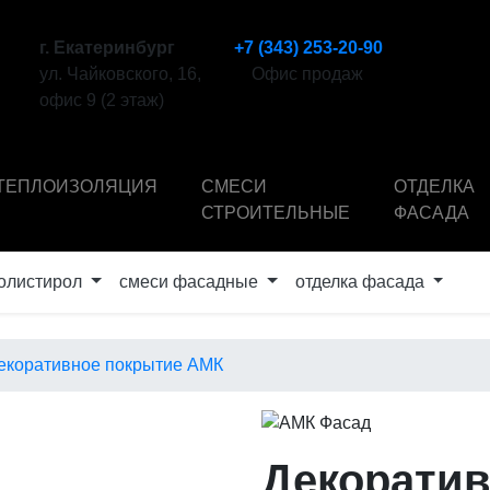
г. Екатеринбург
+7 (343) 253-20-90
ул. Чайковского, 16,
Офис продаж
офис 9 (2 этаж)
ТЕПЛОИЗОЛЯЦИЯ
СМЕСИ
ОТДЕЛКА
СТРОИТЕЛЬНЫЕ
ФАСАДА
олистирол
смеси фасадные
отделка фасада
екоративное покрытие АМК
Декоратив