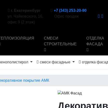
г. Екатеринбург
+7 (343) 253-20-90
ул. Чайковского, 16,
Офис продаж
офис 9 (2 этаж)
ТЕПЛОИЗОЛЯЦИЯ
СМЕСИ
ОТДЕЛКА
СТРОИТЕЛЬНЫЕ
ФАСАДА
енополистирол
смеси фасадные
отделка фаса
екоративное покрытие АМК
Декоратив