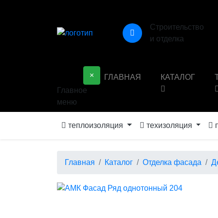
Строительство
и отделка
×
ГЛАВНАЯ
КАТАЛОГ
Главное
меню
теплоизоляция
техизоляция
п
Главная
Каталог
Отделка фасада
Д