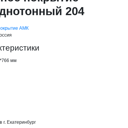
днотонный 204
покрытие АМК
оссия
ктеристики
*766 мм
в г. Екатеринбург