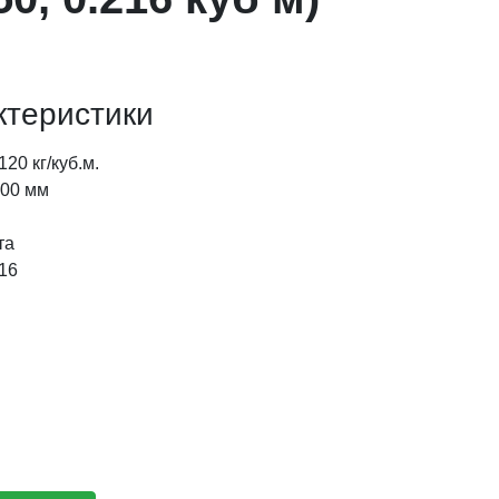
ктеристики
120 кг/куб.м.
00 мм
та
16