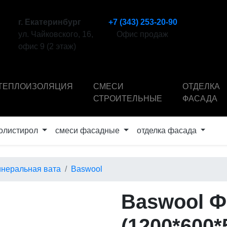
г. Екатеринбург
+7 (343) 253-20-90
ул. Чайковского, 16,
Офис продаж
офис 9 (2 этаж)
ТЕПЛОИЗОЛЯЦИЯ
СМЕСИ
ОТДЕЛКА
СТРОИТЕЛЬНЫЕ
ФАСАДА
олистирол
смеси фасадные
отделка фасада
неральная вата
Baswool
Baswool Ф
(1200*600*