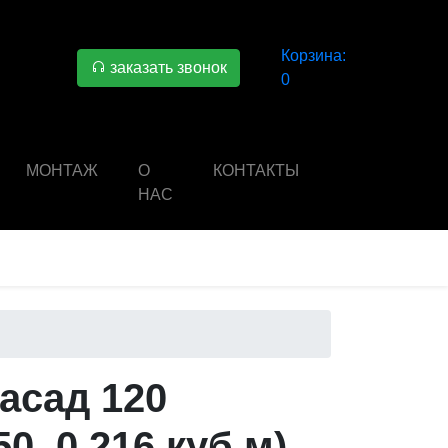
Корзина:
заказать звонок
0
МОНТАЖ
О
КОНТАКТЫ
НАС
асад 120
50, 0.216 куб м)