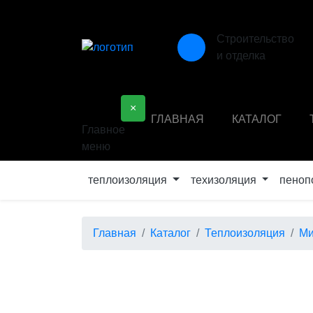
Строительство
и отделка
×
ГЛАВНАЯ
КАТАЛОГ
Главное
меню
теплоизоляция
техизоляция
пеноп
Главная
Каталог
Теплоизоляция
Ми