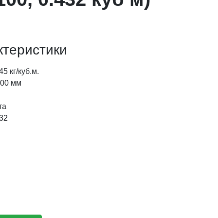
ктеристики
45 кг/куб.м.
00 мм
та
32