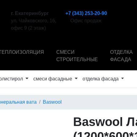
г. Екатеринбург
+7 (343) 253-20-90
ул. Чайковского, 16,
Офис продаж
офис 9 (2 этаж)
ТЕПЛОИЗОЛЯЦИЯ
СМЕСИ
ОТДЕЛКА
СТРОИТЕЛЬНЫЕ
ФАСАДА
олистирол
смеси фасадные
отделка фасада
неральная вата
Baswool
Baswool Л
(1200*600*