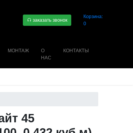
Корзина:
заказать звонок
0
МОНТАЖ
О
КОНТАКТЫ
НАС
айт 45
100, 0.432 куб м)