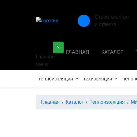
Строительство
и отделка
×
ГЛАВНАЯ
КАТАЛОГ
Главное
меню
теплоизоляция
техизоляция
пеноп
Главная
Каталог
Теплоизоляция
Ми