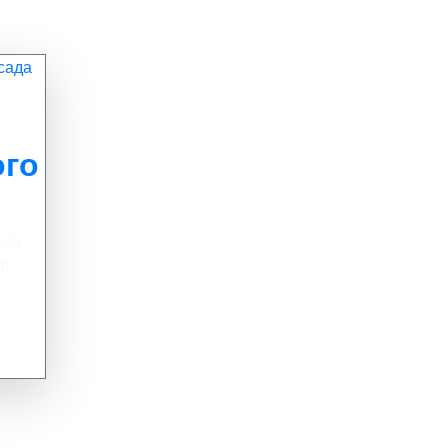
ого
ажа
од