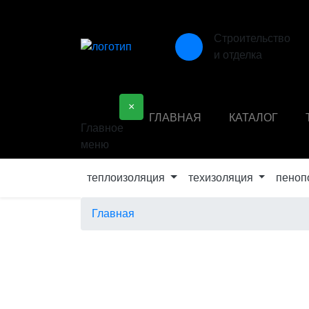
Строительство
и отделка
×
ГЛАВНАЯ
КАТАЛОГ
Главное
меню
теплоизоляция
техизоляция
пеноп
Главная