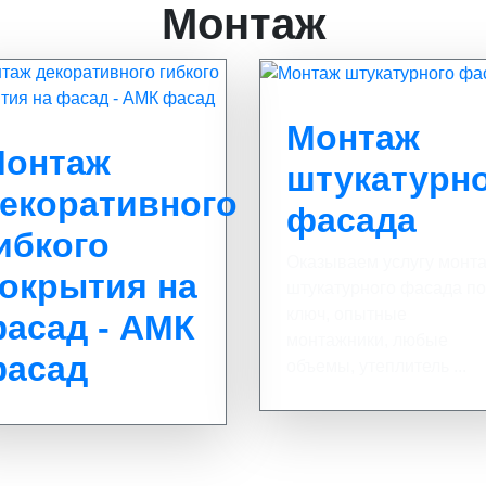
Монтаж
Монтаж
онтаж
штукатурн
екоративного
фасада
ибкого
Оказываем услугу монт
окрытия на
штукатурного фасада п
ключ, опытные
асад - АМК
монтажники, любые
асад
объемы, утеплитель ...