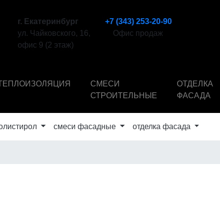
г. Екатеринбург
+7 (343) 253-20-90
ул. Чайковского, 16,
Офис продаж
офис 9 (2 этаж)
ТЕПЛОИЗОЛЯЦИЯ
СМЕСИ
ОТДЕЛКА
СТРОИТЕЛЬНЫЕ
ФАСАДА
олистирол
смеси фасадные
отделка фасада