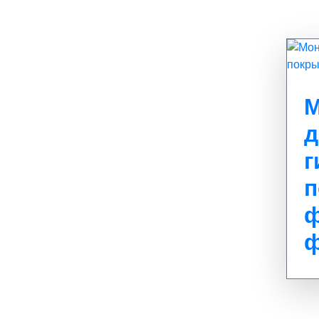
М
д
г
п
ф
ф